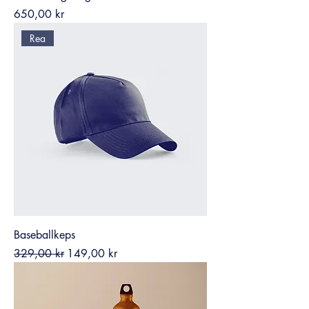
Pris
650,00 kr
Rea
Baseballkeps
Ordinarie pris
Reapris
329,00 kr
149,00 kr