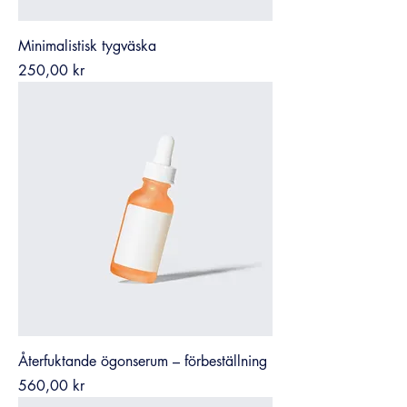
Minimalistisk tygväska
Pris
250,00 kr
Återfuktande ögonserum – förbeställning
Pris
560,00 kr