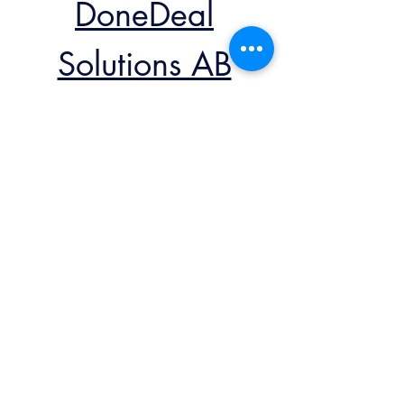
DoneDeal
Solutions AB
Kontaktieren Sie uns
marcus@donedeal.se
+46-725012222